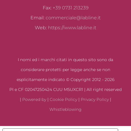
Fax:
+39 0731 213239
Email:
commerciale@labline.it
Web:
https://www.labline.it
I nomi ed i marchi citati in questo sito sono da
considerare protetti per legge anche se non
esplicitamente indicato © Copyright 2012 -
2026
PI e CF 02047250424 CUU M5UXCR1 | All right reserved
|
Powered by
|
Cookie Policy
|
Privacy Policy
|
Whistleblowing