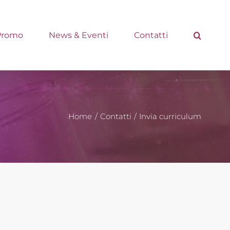
Promo
News & Eventi
Contatti
Home
Contatti
Invia curriculum