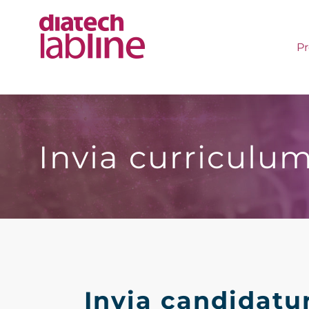
Salta
al
Pr
contenuto
Invia curriculu
Invia candidatu