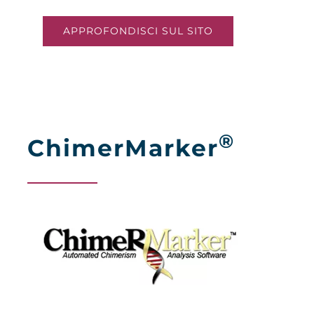
APPROFONDISCI SUL SITO
®
ChimerMarker