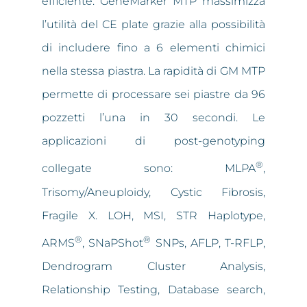
efficiente. GeneMarker MTP massimizza
l’utilità del CE plate grazie alla possibilità
di includere fino a 6 elementi chimici
nella stessa piastra. La rapidità di GM MTP
permette di processare sei piastre da 96
pozzetti l’una in 30 secondi. Le
applicazioni di post-genotyping
®
collegate sono: MLPA
,
Trisomy/Aneuploidy, Cystic Fibrosis,
Fragile X. LOH, MSI, STR Haplotype,
®
®
ARMS
, SNaPShot
SNPs, AFLP, T-RFLP,
Dendrogram Cluster Analysis,
Relationship Testing, Database search,