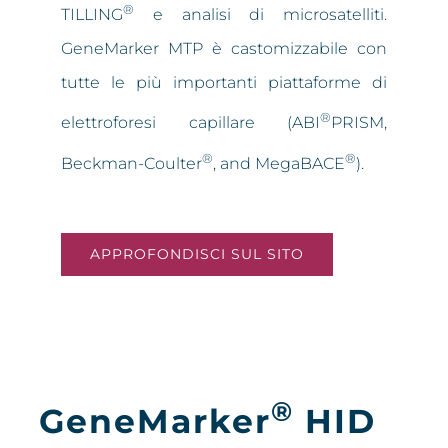
®
TILLING
e analisi di microsatelliti.
GeneMarker MTP è castomizzabile con
tutte le più importanti piattaforme di
®
elettroforesi capillare (ABI
PRISM,
®
®
Beckman-Coulter
, and MegaBACE
).
APPROFONDISCI SUL SITO
®
GeneMarker
HID