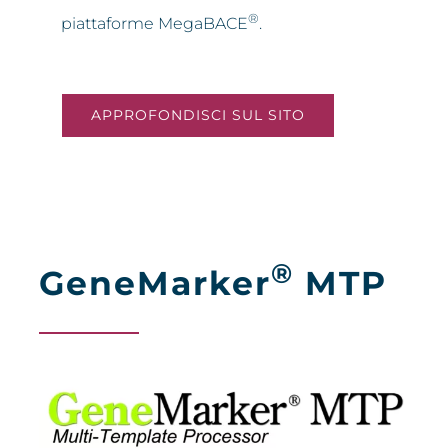
®
piattaforme MegaBACE
.
APPROFONDISCI SUL SITO
®
GeneMarker
MTP