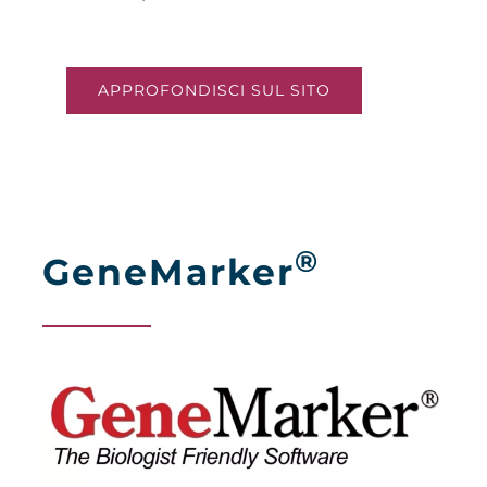
APPROFONDISCI SUL SITO
®
GeneMarker