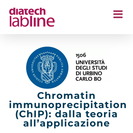
Salta
al
contenuto
Chromatin
immunoprecipitation
(ChIP): dalla teoria
all’applicazione